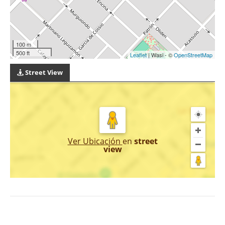
100 m
500 ft
Leaflet
| Wasi - ©
OpenStreetMap
Street View
Ver Ubicación
en
street
view