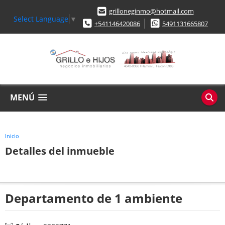
grilloneginmo@hotmail.com
Select Language
▼
+541146420086
5491131665807
MENÚ
Inicio
Detalles del inmueble
Departamento de 1 ambiente