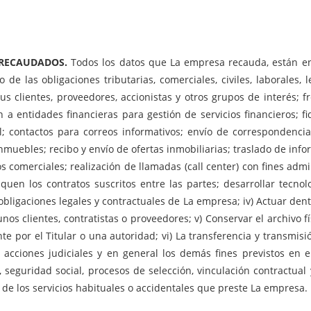
 RECAUDADOS.
Todos los datos que La empresa recauda, están en
de las obligaciones tributarias, comerciales, civiles, laborales,
s clientes, proveedores, accionistas y otros grupos de interés; f
n a entidades financieras para gestión de servicios financieros; fid
; contactos para correos informativos; envío de correspondencia f
uebles; recibo y envío de ofertas inmobiliarias; traslado de infor
comerciales; realización de llamadas (call center) con fines admini
quen los contratos suscritos entre las partes; desarrollar tecno
s obligaciones legales y contractuales de La empresa; iv) Actuar de
gunos clientes, contratistas o proveedores; v) Conservar el archivo 
e por el Titular o una autoridad; vi) La transferencia y transmis
 acciones judiciales y en general los demás fines previstos en 
 seguridad social, procesos de selección, vinculación contractual
 de los servicios habituales o accidentales que preste La empresa.