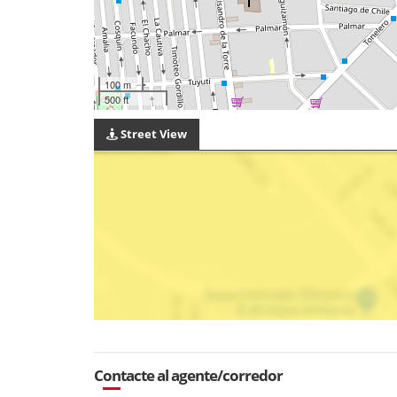
100 m
500 ft
Street View
Contacte al agente/corredor