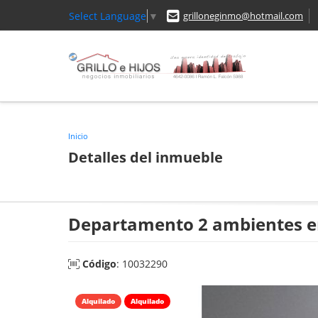
Select Language
▼
grilloneginmo@hotmail.com
Inicio
Detalles del inmueble
Departamento 2 ambientes e
Código
: 10032290
Alquilado
Alquilado