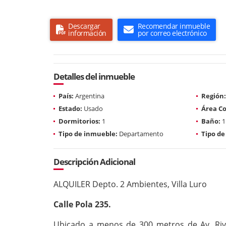
Descargar
Recomendar inmueble
información
por correo electrónico
Detalles del inmueble
País:
Argentina
Región:
Estado:
Usado
Área Co
Dormitorios:
1
Baño:
1
Tipo de inmueble:
Departamento
Tipo de
Descripción Adicional
ALQUILER Depto. 2 Ambientes, Villa Luro
Calle Pola 235.
Ubicado a menos de 300 metros de Av. Riva