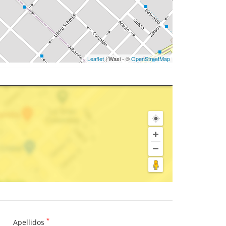
Leaflet
| Wasi - ©
OpenStreetMap
*
Apellidos