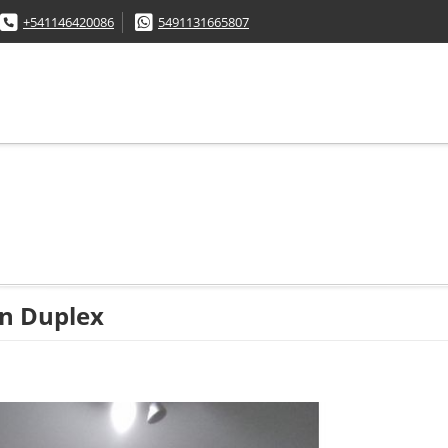
+541146420086
5491131665807
n Duplex