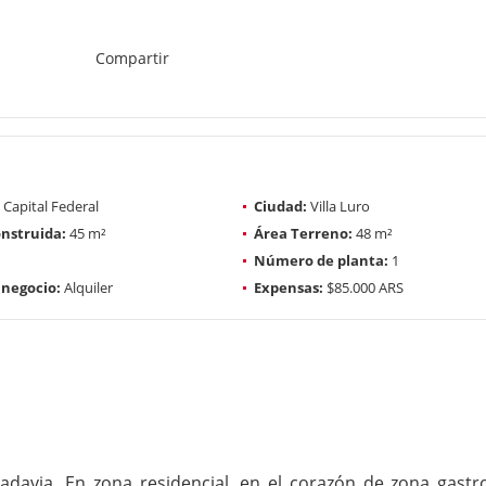
Compartir
Capital Federal
Ciudad:
Villa Luro
nstruida:
45 m²
Área Terreno:
48 m²
Número de planta:
1
 negocio:
Alquiler
Expensas:
$85.000 ARS
davia. En zona residencial, en el corazón de zona gastro