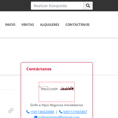
INICIO
VENTAS
ALQUILERES
CONTÁCTENOS
Contáctanos
Grillo e Hijos Negocios Inmobiliarios
+541146420086
|
5491131665807
grilloneginmo@hotmail.com