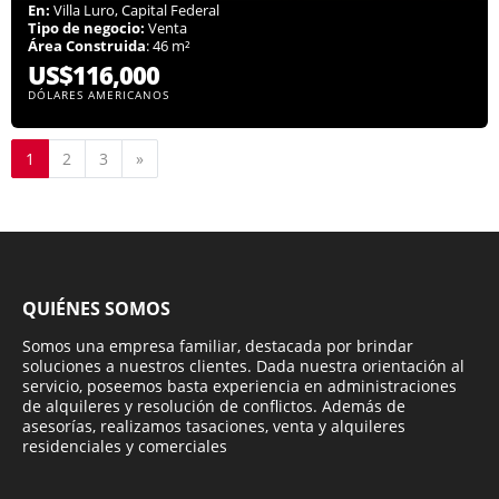
En:
Villa Luro, Capital Federal
Tipo de negocio:
Venta
Área Construida
: 46 m²
US$116,000
DÓLARES AMERICANOS
Siguiente
1
2
3
»
QUIÉNES SOMOS
Somos una empresa familiar, destacada por brindar
soluciones a nuestros clientes. Dada nuestra orientación al
servicio, poseemos basta experiencia en administraciones
de alquileres y resolución de conflictos. Además de
asesorías, realizamos tasaciones, venta y alquileres
residenciales y comerciales