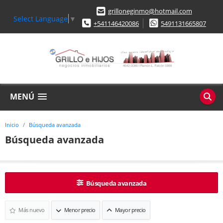
grilloneginmo@hotmail.com
Select Language
▼
+541146420086
5491131665807
MENÚ
Inicio
Búsqueda avanzada
Búsqueda avanzada
Búsqueda avanzada
Más nuevo
Menor precio
Mayor precio