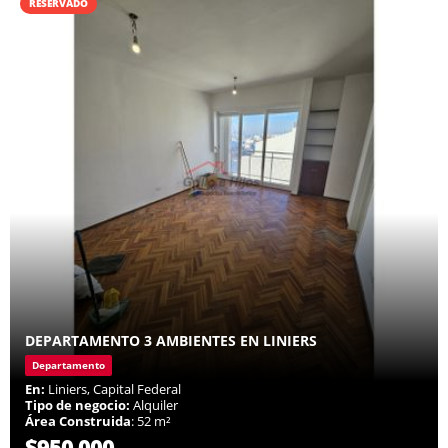
RESERVADO
DEPARTAMENTO 3 AMBIENTES EN LINIERS
Departamento
En:
Liniers, Capital Federal
Tipo de negocio:
Alquiler
Área Construida
: 52 m²
$950.000